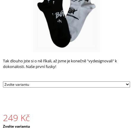
A
J
Í
T
?
Tak dlouho jste si o ně říkali, až jsme je konečně "vydesignovali" k
dokonalosti. Naše první fusky!
HLEDAT
D
O
P
O
249 Kč
R
U
Č
Měrná
Zvolte variantu
cena:
U