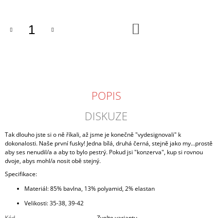
J
E
M
DO
KOŠÍKU
E
BATOH
"VÍC
NEŽ
DŘÍV"
POPIS
399
Kč
DISKUZE
Tak dlouho jste si o ně říkali, až jsme je konečně "vydesignovali" k
dokonalosti. Naše první fusky! Jedna bílá, druhá černá, stejně jako my...prostě
aby ses nenudil/a a aby to bylo pestrý. Pokud jsi "konzerva", kup si rovnou
dvoje, abys mohl/a nosit obě stejný.
Specifikace:
Materiál: 85% bavlna, 13% polyamid, 2% elastan
Velikosti: 35-38, 39-42
Kód
Zvolte variantu