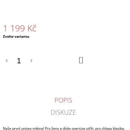
J
E
M
E
1 199 Kč
TRIČKO
Měrná
Zvolte variantu
"KAPELA"
cena:
DÁMSKÉ
BÍLÉ
599
DO
Kč
KOŠÍKU
POPIS
DISKUZE
Naše první unisex mikina! Pro ženy a dívky oversize střih, pro chlapy klasika.