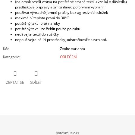
(na omak tvrdší vrstva na potištěné straně textilu vzniká v důsledku
předtiskové přípravy a zmizí ihned po prvním vyprání)
používat výhradně jemné prášky bez agresivních složek
maximální teplota praní do 30°C
potištěný textil prát naruby
potištěný textil lze žehlit pouze po rubu
nedávejte textil do sušičky
nepoužívejte bělící prostředky, odstraňovače skvrn atd.
Kód
Zvolte variantu
Kategorie
:
OBLEČENÍ
ZEPTAT SE
SDÍLET
Z
botoxmusic.cz