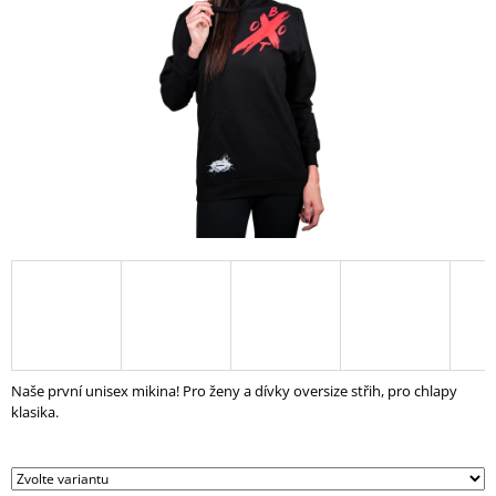
A
J
Í
T
?
HLEDAT
D
O
P
Naše první unisex mikina! Pro ženy a dívky oversize střih, pro chlapy
O
klasika.
R
U
Č
U