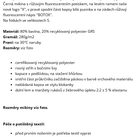
Černá mikina s růžovým fluorescentním potiskem, na levém rameni naše
nové logo "X", v pravé spodní části kapsy bílá pusinka a na zádech růžový
fluorescentní nápis "BOTOX".
Na fotkách ve velikostech S.
Materiál:
80% bavlna, 20% recyklovaný polyester GRS
Gramáž:
280g/m2
Praní:
na 30°C naruby
Rozměry:
viz foto
certifikovaný recyklovaný polyester
rovný střih s bočními švy
kapuce s podšívkou, na stažení šňůrkou
vnitřní část průkrčníku začištěna páskou v barvě vrchového materiálu
nakládaná kapsa ve stylu klokanky
dolní lem a manžety rukávů z žebrového úpletu 2:2 s 5 % elastanu
Rozměry mikiny viz foto.
Péče o potištěný textil:
před prvním nošením je potřeba textil vyprat