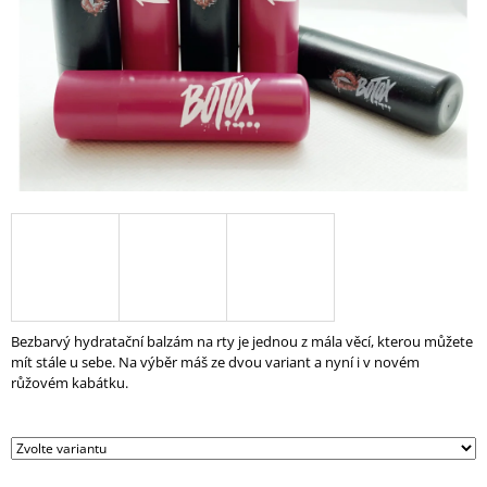
A
J
Í
T
?
HLEDAT
D
Bezbarvý hydratační balzám na rty je jednou z mála věcí, kterou můžete
O
mít stále u sebe. Na výběr máš ze dvou variant a nyní i v novém
P
růžovém kabátku.
O
R
U
Č
U