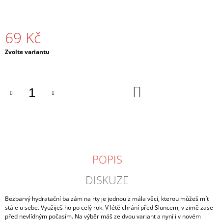
J
E
M
69 Kč
E
Měrná
Zvolte variantu
TRIČKO
cena:
UNISEX
"BOTOX
NA
DO
CESTÁCH"
KOŠÍKU
ŠEDÉ
499
Kč
POPIS
DISKUZE
Bezbarvý hydratační balzám na rty je jednou z mála věcí, kterou můžeš mít
stále u sebe. Využiješ ho po celý rok. V létě chrání před Sluncem, v zimě zase
před nevlídným počasím. Na výběr máš ze dvou variant a nyní i v novém